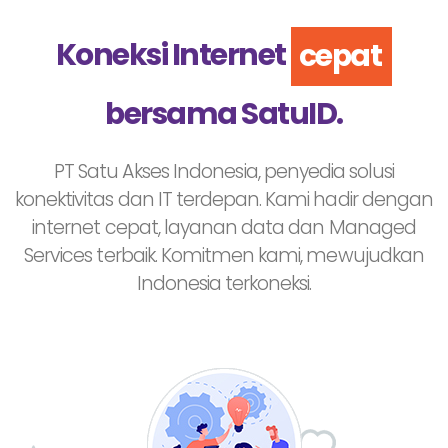
tanpa batas
Koneksi Internet
cepat
bersama SatuID.
PT Satu Akses Indonesia, penyedia solusi
konektivitas dan IT terdepan. Kami hadir dengan
internet cepat, layanan data dan Managed
Services terbaik. Komitmen kami, mewujudkan
Indonesia terkoneksi.