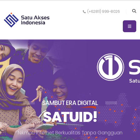
(+62811) 999-8026
SAMBUT ERA
DIGITAL
SATUID!
N
i
k
m
a
t
i
I
n
t
e
r
n
e
t
B
e
r
k
u
a
l
i
t
a
s
T
a
n
p
a
G
a
n
g
g
u
a
n